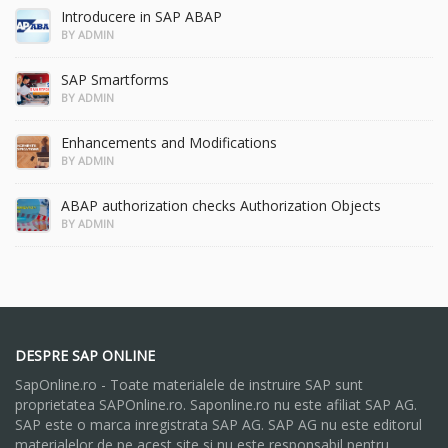
Introducere in SAP ABAP
BY ADMIN
SAP Smartforms
BY ADMIN
Enhancements and Modifications
BY ADMIN
ABAP authorization checks Authorization Objects
BY ADMIN
DESPRE SAP ONLINE
SapOnline.ro - Toate materialele de instruire SAP sunt
proprietatea SAPOnline.ro. Saponline.ro nu este afiliat SAP AG.
SAP este o marca inregistrata SAP AG. SAP AG nu este editorul
materialelor de pe acest site si nu este responsabil pentru