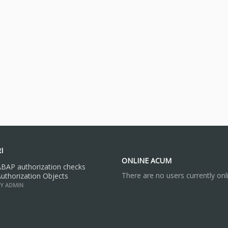
I
ONLINE ACUM
BAP authorization checks
There are no users currently onl
uthorization Objects
Y ADMIN