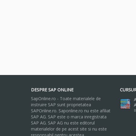
DESPRE SAP ONLINE
CURSUR
SapOnline.ro - Toate materialele de
A
instruire SAP sunt proprietatea
A
SAPOnline.ro. Saponline.ro nu este afiliat
B
SAP AG. SAP este o marca inregistrata
SAP AG. SAP AG nu este editorul
materialelor de pe acest site si nu este
responsabil pentru acestea.