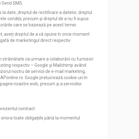
 și Send SMS.
a date, dreptul de rectificare a datelor, dreptul
mite condiții, precum și dreptul de a nu fi supus
crările care se bazează pe acest temei.
, aveți dreptul de a vă opune în orice moment
legată de marketingul direct respectiv.
n străinătate ca urmare a colaborării cu furnizori
marketing respectiv – Google și Mailchimp având
izorul nostru de servicii de e-mail marketing,
APonline.ro. Google prelucrează cookie-uri în
aginii noastre web, precum și a serviciilor
prezentul contract.
a-i onora toate obligaţiile până la momentul