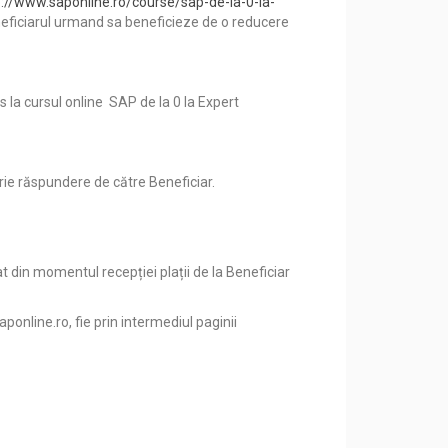
p://www.saponline.ro/course/sap-de-la-0-la-
, Beneficiarul urmand sa beneficieze de o reducere
s la cursul online SAP de la 0 la Expert
rie răspundere de către Beneficiar.
at din momentul recepției plații de la Beneficiar
online.ro, fie prin intermediul paginii