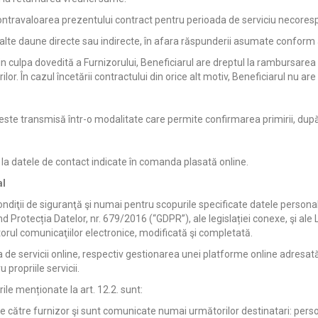
contravaloarea prezentului contract pentru perioada de serviciu necores
 alte daune directe sau indirecte, în afara răspunderii asumate conform a
re din culpa dovedită a Furnizorului, Beneficiarul are dreptul la rambursa
lor. În cazul încetării contractului din orice alt motiv, Beneficiarul nu a
ă este transmisă într-o modalitate care permite confirmarea primirii, d
 la datele de contact indicate în comanda plasată online.
al
 condiţii de siguranţă şi numai pentru scopurile specificate datele perso
Protecția Datelor, nr. 679/2016 (“GDPR”), ale legislației conexe, şi ale 
ctorul comunicaţiilor electronice, modificată şi completată.
a de servicii online, respectiv gestionarea unei platforme online adresată 
propriile servicii.
ile menționate la art. 12.2. sunt:
i de către furnizor şi sunt comunicate numai următorilor destinatari: perso