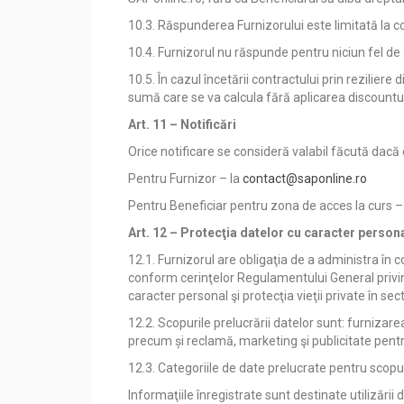
10.3. Răspunderea Furnizorului este limitată la 
10.4. Furnizorul nu răspunde pentru niciun fel de
10.5. În cazul încetării contractului prin rezilie
sumă care se va calcula fără aplicarea discounturi
Art. 11 – Notificări
Orice notificare se consideră valabil făcută dac
Pentru Furnizor – la
contact@saponline.ro
Pentru Beneficiar pentru zona de acces la curs –
Art. 12 – Protecţia datelor cu caracter person
12.1. Furnizorul are obligaţia de a administra în
conform cerinţelor Regulamentului General privind 
caracter personal şi protecţia vieţii private în se
12.2. Scopurile prelucrării datelor sunt: furnizare
precum și reclamă, marketing şi publicitate pentru 
12.3. Categoriile de date prelucrate pentru scopur
Informaţiile înregistrate sunt destinate utilizări