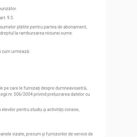
punzător.
rt. 9.3.
rea sumelor plătite pentru partea de abonament,
re dreptul la rambursarea niciunei sume.
upă cum urmează:
nale pe care le furnizaţi despre dumneavoastră,
Legii nr. 506/2004 privind prelucrarea datelor cu
elevilor pentru studiu și activități conexe,
anele vizate, precum și furnizorilor de servicii de