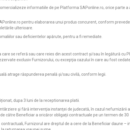
 comercializeze informatiile de pe Platforma SAPonline.ro, orice parte a 
SAPonline.ro pentru elaborarea unui produs concurent, conform prevederilo
letările ulterioare.
omaliilor sau deficientelor apărute, pentru a fi remediate.
a care se referă sau care reies din acest contract și/sau în legătură cu P
ezervate exclusiv Furnizorului, cu excepţia cazului în care au fost cedate 
tuală atrage răspunderea penală și/sau civilă, conform legii.
ionat, dupa 3 luni de la receptionarea platii.
n întârziere şi fără intervenţia instanţei de judecată, în cazul nefurnizări
ii de către Beneficiar a oricăror obligaţii contractuale pe un termen de 30 
ii contractuali, Furnizorul are dreptul de a cere de la Beneficiar daune – 
l la returnarea vreunei sume.