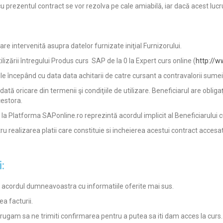
u prezentul contract se vor rezolva pe cale amiabilă, iar dacă acest lucru n
care intervenită asupra datelor furnizate iniţial Furnizorului.
ilizării întregului Produs curs SAP de la 0 la Expert curs online (
http://w
le începând cu data data achitarii de catre cursant a contravalorii sumei
ată oricare din termenii şi condiţiile de utilizare. Beneficiarul are obligaţ
cestora.
la Platforma SAPonline.ro reprezintă acordul implicit al Beneficiarului cu
 realizarea platii care constituie si incheierea acestui contract accesati
:
a acordul dumneavoastra cu informatiile oferite mai sus.
a facturii.
e rugam sa ne trimiti confirmarea pentru a putea sa iti dam acces la curs.