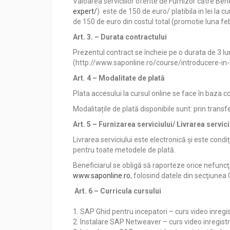
Valoarea serviciilor oferite de Furnizor către Ben
expert/
) este de 150 de euro/ platibila in lei la 
de 150 de euro din costul total (promotie luna fe
Art. 3. – Durata contractului
Prezentul contract se încheie pe o durata de 3 lun
(http://www.saponline.ro/course/introducere-in-s
Art. 4 – Modalitate de plată
Plata accesului la cursul online se face în baza 
Modalitațile de plată disponibile sunt: prin transf
Art. 5 – Furnizarea serviciului/ Livrarea servici
Livrarea serviciului este electronică și este condi
pentru toate metodele de plată.
Beneficiarul se obligă să raporteze orice nefuncţi
www.saponline.ro
, folosind datele din secţiunea
Art. 6 – Curricula cursului
1. SAP Ghid pentru incepatori – curs video inreg
2. Instalare SAP Netweaver – curs video inregis