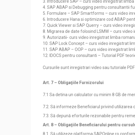
3. Introducere SAP – curs video inregistrat limb
4. SAP ABAP si Debugging pentru consultantii fun
5. Formulare – SAP Smartforms – curs video inr
6. Introducere Hana si optimizare cod ABAP pent
7. Quick Viewer si SAP Querry – curs video inreg
8. Migrarea de date folosind LSMW – curs video 
9. Autorizatii- curs video inregistrat limba roman
10. SAP Lock Concept – curs video inregistrat l
11. SAP ABAP – OOP – curs video inregistrat l
12. IDOCS pentru consultanti – Tutorial PDF teor
Cursurile sunt inregistrari video sau tutoriale PD
Art. 7 – Obligaţiile Furnizorului
7.1 Sa detina un calculator cu minim 8 GB de mem
7.2. Să informeze Beneficiarul privind utilizarea 
7.3. Să depună eforturile rezonabile pentru remedi
Art. 8 – Obligaţiile Beneficiarului pentru cursul
8.1. Să utilizeze platforma SAPOnline.ro conform 