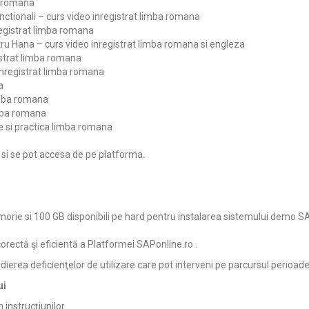
a romana
ctionali – curs video inregistrat limba romana
egistrat limba romana
ru Hana – curs video inregistrat limba romana si engleza
istrat limba romana
inregistrat limba romana
a
imba romana
imba romana
ie si practica limba romana
F si se pot accesa de pe platforma.
orie si 100 GB disponibili pe hard pentru instalarea sistemului demo S
corectă şi eficientă a Platformei SAPonline.ro .
erea deficienţelor de utilizare care pot interveni pe parcursul perioadei
ui
instrucţiunilor.