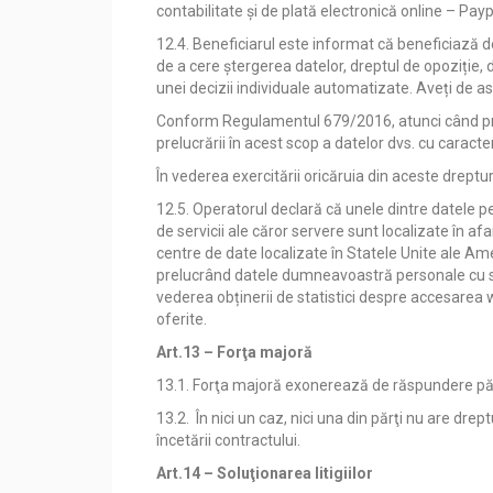
contabilitate și de plată electronică online – Pa
12.4. Beneficiarul este informat că beneficiază de
de a cere ștergerea datelor, dreptul de opoziție, d
unei decizii individuale automatizate. Aveți de
Conform Regulamentul 679/2016, atunci când prel
prelucrării în acest scop a datelor dvs. cu caracte
În vederea exercitării oricăruia din aceste dreptu
12.5. Operatorul declară că unele dintre datele pe
de servicii ale căror servere sunt localizate în af
centre de date localizate în Statele Unite ale Ame
prelucrând datele dumneavoastră personale cu sco
vederea obținerii de statistici despre accesarea 
oferite.
Art.13 – Forţa majoră
13.1. Forţa majoră exonerează de răspundere părţi
13.2. În nici un caz, nici una din părţi nu are dre
încetării contractului.
Art.14 – Soluţionarea litigiilor