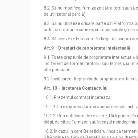
8.2. Să nu modifice, furnizeze către terți sau să
de utilizator și parolă).
8.3. Să nu utilizeze oricare parte din Platforma 
autor si drepturile conexe, cu modificările şi comp
8.4. Să sesizeze Furnizorul în timp util asupra an
Art.9 – Drepturi de proprietate intelectuală
9.1. Toate drepturile de proprietate intelectuală l
indiferent de format, teritoriu sau termen, sunt r
alte persoane.
9.2. Încălcarea drepturilor de proprietate intelec
Art. 10 – Încetarea Contractului
10.1. Prezentul contract încetează:
10.1.1. La expirarea duratei abonamentului achiziț
10.1.2. Prin notificare de reziliere, fără punere î
plății, de către Furnizor, sau în cazul neîndeplinir
10.2. În cazul in care Beneficiarul încalcă termen
SAPonline.ro, fără ca Beneficiarul să aibă dreptu