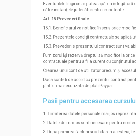
Eventualele litigii ce ar putea apărea în legătură c
către instanţele judecătoreşti competente.
Art. 15 Prevederi finale
15.1. Beneficiarul va notifica în scris orice modifi
15.2. Prezentele condiții contractuale se aplică ut
15.3. Prevederile prezentului contract sunt valabi
Furnizorul îşi rezervă dreptul să modifice la orice d
contractuale pentru a fi la curent cu conţinutul a
Crearea unui cont de utilizator precum şi accesul 
Daca sunteti de acord cu prezentul contract pentru
platforma securizata de plati Paypal.
Pasii pentru accesarea cursului
1. Trimiterea datele personale mai jos reprezint
2. Datele de mai jos sunt necesare pentru emitere
3. Dupa primirea facturii si achitarea acesteia, t