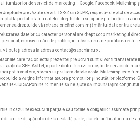
ypal, furnizorilor de servicii de marketing – Google, Facebook, Mailchimp
 drepturile prevăzute de art. 12-22 din GDPR, respectiv dreptul de acces l
reptul la portabilitatea datelor, dreptul de a se opune prelucrării, în anu
 asemenea dreptul de vă retrage oricând consimțământul dat pentru prelu
ucrarea datelor cu caracter personal are drept scop marketingul direct
r personal, inclusiv creării de profiluri, în măsura în care profilarea este 
ri, vă puteți adresa la adresa contact@saponline.ro .
rsonale care fac obiectul prezentei prelucrări sunt și vor fi transferate î
ara spațiului SEE. Astfel, o parte dintre furnizorii noștri de servicii de 
ricii pot transfera, stoca sau prelucra datele acolo. Mailchimp este furn
pul de a vă ține informat asupra promoțiilor și noutăților platformei S
website-ului SAPonline.ro menite să ne ajute să îmbunătățim conținutul p
le în cazul neexecutării parţiale sau totale a obligaţiilor asumate prin 
ptul de a cere despăgubiri de la cealaltă parte, dar ele au îndatorirea de 