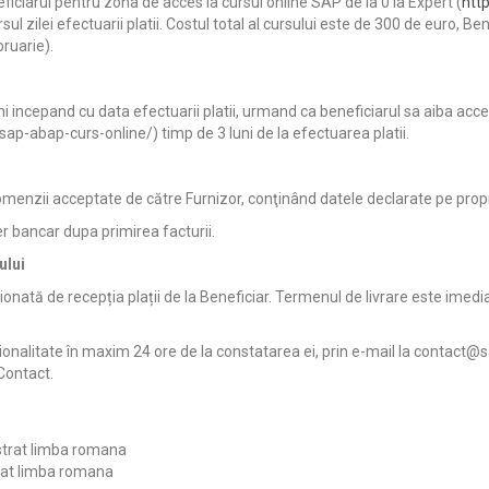
eficiarul pentru zona de acces la cursul online SAP de la 0 la Expert (
htt
cursul zilei efectuarii platii. Costul total al cursului este de 300 de euro
bruarie).
i incepand cu data efectuarii platii, urmand ca beneficiarul sa aiba acce
ap-abap-curs-online/) timp de 3 luni de la efectuarea platii.
comenzii acceptate de către Furnizor, conţinând datele declarate pe prop
er bancar dupa primirea facturii.
ului
ționată de recepția plații de la Beneficiar. Termenul de livrare este imedi
onalitate în maxim 24 ore de la constatarea ei, prin e-mail la contact@sap
 Contact.
istrat limba romana
trat limba romana