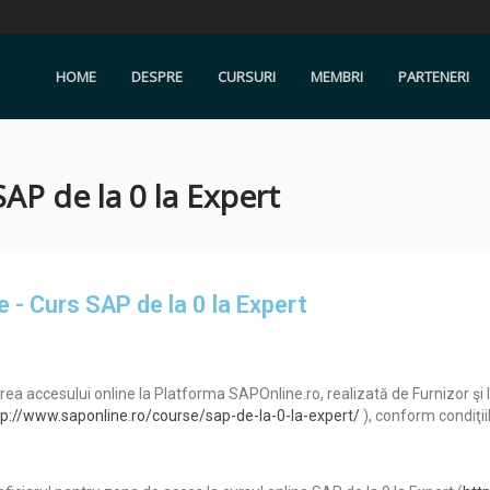
HOME
DESPRE
CURSURI
MEMBRI
PARTENERI
AP de la 0 la Expert
e - Curs SAP de la 0 la Expert
area accesului online la Platforma SAPOnline.ro, realizată de Furnizor şi l
tp://www.saponline.ro/course/sap-de-la-0-la-expert/
), conform condiţii