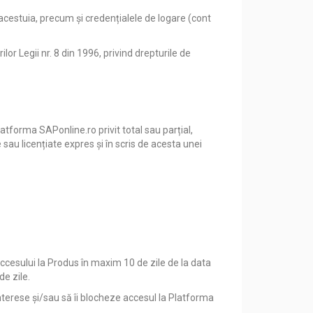
acestuia, precum și credențialele de logare (cont
r Legii nr. 8 din 1996, privind drepturile de
latforma SAPonline.ro privit total sau parțial,
sau licențiate expres și în scris de acesta unei
i accesului la Produs în maxim 10 de zile de la data
de zile.
interese și/sau să îi blocheze accesul la Platforma